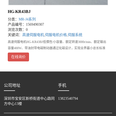
HG-KR43BJ
分类：
MR-J4系列
产品编号：1569490307
浏览次数：0
关键词：
高速伺服电机
,
伺服电机价格
,
伺服系统
高速伺服电机HG-KR43BJ低慣性/小容量、额定转速3000r/min、额定输出
容量400W、带油封带电磁制动器通过化磁设计，实现业界最小总长标准
配置高分辨率位置*增量共享22bit编码器采用标准保护等级IP65根据电缆
在线询价
类型，连接至电机
公司地址
手机
深圳市宝安区新桥街道中心路同
13823540794
方中心13楼