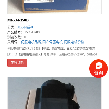
MR-J4-350B
分类：
MR-J4系列
产品编号：1569492098
浏览次数：0
关键词：
伺服电机品牌
,
国产伺服电机
,
伺服电机价格
伺服电机厂家MR-J4-350B【输出】额定电压：三相AC170V额定电流
[A]：17【主电路电源输入】电源·频率：三相AC200V~240V，50Hz/60
在线询价