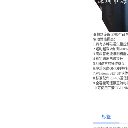
变频器设备-E700产
驱动性能提高：
1.具有多种磁通矢量控
2.短时超载增加到2
3.高应答电流限制机
4.额定输出电流提升
5.8国语言的操作键盘
6.冷却风扇ON/OFF
7.Windows SET
8.标准配件RS-485通
9.全容量可连接直流
10.可使用三菱CC-LI
标签