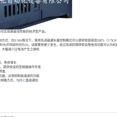
品为可实现高驱动性能的经济型产品。
制方式：在0.5Hz情况下，使用先进磁通矢量控制模式可以使转矩提高到200%（3.7K
00%时允许持续时间为3S，误报警将更少发生，经过改进的限转矩及限电流功能可以为
能，大幅减少过电流产生之跳机
控制，寿命增长
-UP软体，提供快读的变频器操作环境
信界面
电抗器，达到抑制高谐波的功能
NK网路方式，与
PLC
直接通信