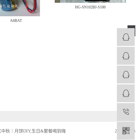
HG-SN102BJ-S100
A6BAT
›
1
亿中秋｜月饼DIY,生日&聚餐喝到嗨
2019-09-13