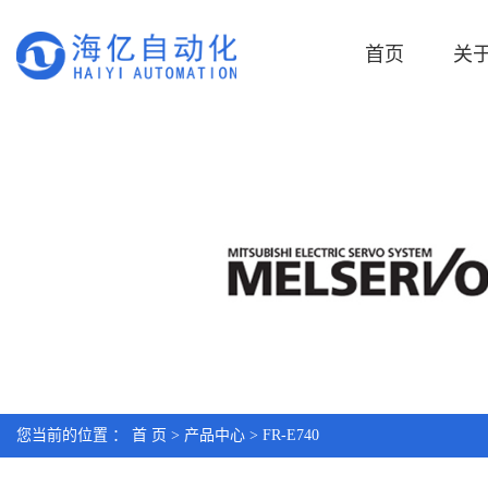
首页
关
您当前的位置 ：
首 页
>
产品中心
>
FR-E740