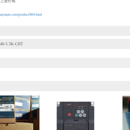
三菱价格
,
aiyiauto.com/product/864.html
40-5.5K-CHT