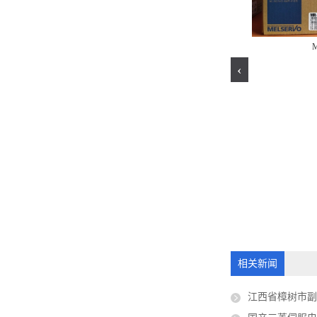
BJ-S100
M
‹
MR-JE-200B
相关新闻
江西省樟树市