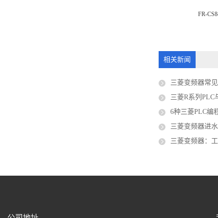
036-60
FR-CS8
FR-D740-2.2K-CHT
相关新闻
三菱变频器常
三菱R系列PLC
6种三菱PLC
三菱变频器进
三菱变频器：
公司地址