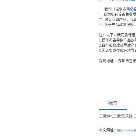
我司（深圳市
海亿
一.我司所有设备免费
二 .购买我司产品，
三 .关于产品故障报
注：以下非我司质保范
1.操作不当导致产品故
2.自行检修改装导致
3.因天灾或存放环境
我司地址 ：深圳市宝
标签
三菱plc
三菱变频器
,
,
本文网址：
http://www.h