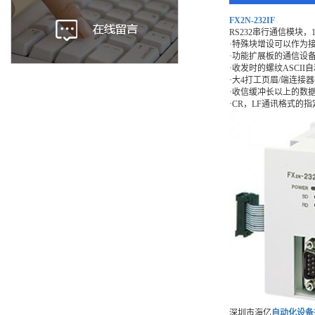
FX2N-232IF
RS232串行通信模块，
·特殊块增设可以作为
·功能扩展板的通信设
·收发时的螺纹ASCII
·大4打工页眉/端连接
·收信缓冲长以上的数
·CR，LF通讯格式的指
深圳市海亿
自动化设备