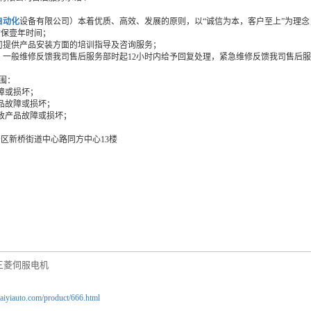
自动化
设备有限公司）本着优质、高效、发展的原则，以“诚信为本，客户至上”为理
质保壹年时间；
我司提供产品安装方面的培训指导及咨询服务；
修：一般维修反馈我司售后服务部时起12小时内给予回复处理，紧急维修反馈我司售后
围：
障或损坏；
产品故障或损坏；
导致产品故障或损坏；
安区新桥街道中心路同方中心13楼
三菱伺服电机
aiyiauto.com/product/666.html